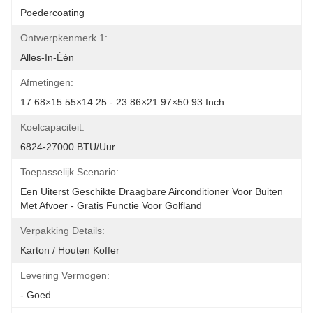
Poedercoating
Ontwerpkenmerk 1:
Alles-In-Één
Afmetingen:
17.68×15.55×14.25 - 23.86×21.97×50.93 Inch
Koelcapaciteit:
6824-27000 BTU/uur
Toepasselijk Scenario:
Een Uiterst Geschikte Draagbare Airconditioner Voor Buiten 
Met Afvoer - Gratis Functie Voor Golfland
Verpakking Details:
Karton / Houten Koffer
Levering Vermogen:
- Goed.