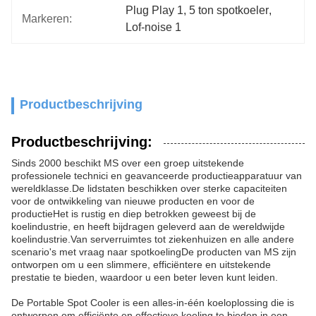
Plug Play 1
, 
5 ton spotkoeler
, 
Markeren:
Lof-noise 1
Productbeschrijving
Productbeschrijving:
Sinds 2000 beschikt MS over een groep uitstekende
professionele technici en geavanceerde productieapparatuur van
wereldklasse.De lidstaten beschikken over sterke capaciteiten
voor de ontwikkeling van nieuwe producten en voor de
productieHet is rustig en diep betrokken geweest bij de
koelindustrie, en heeft bijdragen geleverd aan de wereldwijde
koelindustrie.Van serverruimtes tot ziekenhuizen en alle andere
scenario's met vraag naar spotkoelingDe producten van MS zijn
ontworpen om u een slimmere, efficiëntere en uitstekende
prestatie te bieden, waardoor u een beter leven kunt leiden.
De Portable Spot Cooler is een alles-in-één koeloplossing die is
ontworpen om efficiënte en effectieve koeling te bieden in een