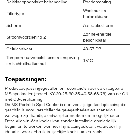
Dekkingoppervlaktebehandeling
Poedercoating
Wasbaar en
Filtertype
herbruikbaar
Scherm
Aanraakscherm
Zonne-energie
Stroomvoorziening 2
beschikbaar
Geluidsniveau
48-57 DB
Temperatuurverschil tussen omgeving
15°C
en luchtuitlaatkanaal
Toepassingen:
Producttoepassingsgevallen en -scenario's voor de draagbare
MS-spotkoeler (model: KY-20-25-30-35-40-58-68-79) van de GN
met CB-certificering:
De MS Portable Spot Cooler is een veelzijdige koeloplossing die
geschikt is voor verschillende gelegenheden en scenario's
vanwege zijn handige ontwerpkenmerken en -mogelijkheden.
Deze alles-in-één koeler kan zonder installatie onmiddellijk
beginnen te werken wanneer hij is aangesloten, waardoor hij
ideaal is voor gebruik in tijdelijke koelsituaties zoals