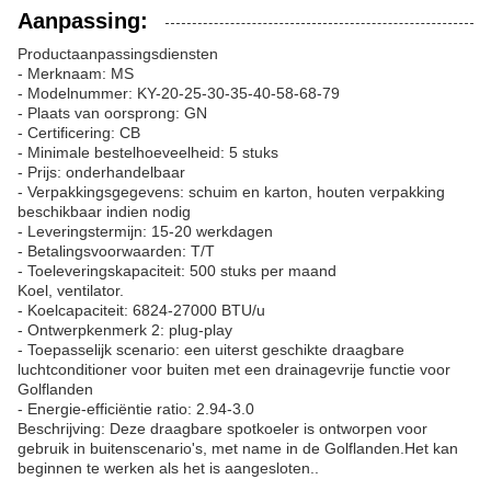
Aanpassing:
Productaanpassingsdiensten
- Merknaam: MS
- Modelnummer: KY-20-25-30-35-40-58-68-79
- Plaats van oorsprong: GN
- Certificering: CB
- Minimale bestelhoeveelheid: 5 stuks
- Prijs: onderhandelbaar
- Verpakkingsgegevens: schuim en karton, houten verpakking
beschikbaar indien nodig
- Leveringstermijn: 15-20 werkdagen
- Betalingsvoorwaarden: T/T
- Toeleveringskapaciteit: 500 stuks per maand
Koel, ventilator.
- Koelcapaciteit: 6824-27000 BTU/u
- Ontwerpkenmerk 2: plug-play
- Toepasselijk scenario: een uiterst geschikte draagbare
luchtconditioner voor buiten met een drainagevrije functie voor
Golflanden
- Energie-efficiëntie ratio: 2.94-3.0
Beschrijving: Deze draagbare spotkoeler is ontworpen voor
gebruik in buitenscenario's, met name in de Golflanden.Het kan
beginnen te werken als het is aangesloten..