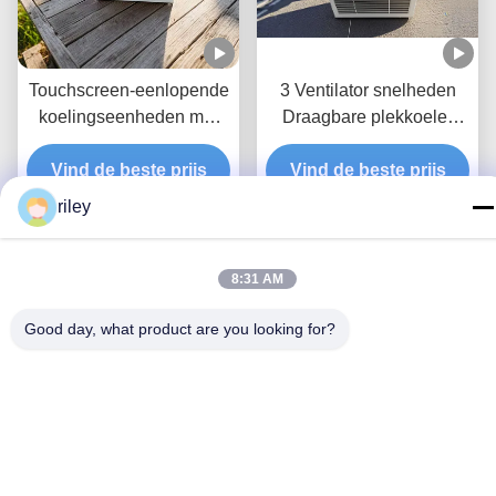
Touchscreen-eenlopende
3 Ventilator snelheden
koelingseenheden met
Draagbare plekkoeler
verdampt condenswater
Beige enkele slang uitlaat
Vind de beste prijs
Commerciële plekkoelers
Vind de beste prijs
riley
8:31 AM
Good day, what product are you looking for?
4 universele wielen
55C Operatie 12 Ton Spot