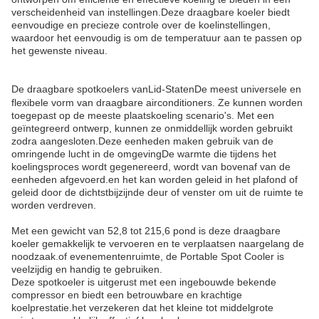
verscheidenheid van instellingen.Deze draagbare koeler biedt
eenvoudige en precieze controle over de koelinstellingen,
waardoor het eenvoudig is om de temperatuur aan te passen op
het gewenste niveau.
De draagbare spotkoelers van
Lid-Staten
De meest universele en
flexibele vorm van draagbare airconditioners. Ze kunnen worden
toegepast op de meeste plaatskoeling scenario's. Met een
geïntegreerd ontwerp, kunnen ze onmiddellijk worden gebruikt
zodra aangesloten.Deze eenheden maken gebruik van de
omringende lucht in de omgevingDe warmte die tijdens het
koelingsproces wordt gegenereerd, wordt van bovenaf van de
eenheden afgevoerd.en het kan worden geleid in het plafond of
geleid door de dichtstbijzijnde deur of venster om uit de ruimte te
worden verdreven.
Met een gewicht van 52,8 tot 215,6 pond is deze draagbare
koeler gemakkelijk te vervoeren en te verplaatsen naargelang de
noodzaak.of evenementenruimte, de Portable Spot Cooler is
veelzijdig en handig te gebruiken.
Deze spotkoeler is uitgerust met een ingebouwde bekende
compressor en biedt een betrouwbare en krachtige
koelprestatie.het verzekeren dat het kleine tot middelgrote