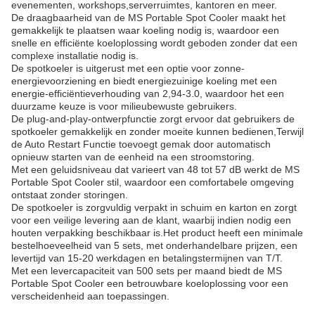
evenementen, workshops,serverruimtes, kantoren en meer.
De draagbaarheid van de MS Portable Spot Cooler maakt het
gemakkelijk te plaatsen waar koeling nodig is, waardoor een
snelle en efficiënte koeloplossing wordt geboden zonder dat een
complexe installatie nodig is.
De spotkoeler is uitgerust met een optie voor zonne-
energievoorziening en biedt energiezuinige koeling met een
energie-efficiëntieverhouding van 2,94-3.0, waardoor het een
duurzame keuze is voor milieubewuste gebruikers.
De plug-and-play-ontwerpfunctie zorgt ervoor dat gebruikers de
spotkoeler gemakkelijk en zonder moeite kunnen bedienen,Terwijl
de Auto Restart Functie toevoegt gemak door automatisch
opnieuw starten van de eenheid na een stroomstoring.
Met een geluidsniveau dat varieert van 48 tot 57 dB werkt de MS
Portable Spot Cooler stil, waardoor een comfortabele omgeving
ontstaat zonder storingen.
De spotkoeler is zorgvuldig verpakt in schuim en karton en zorgt
voor een veilige levering aan de klant, waarbij indien nodig een
houten verpakking beschikbaar is.Het product heeft een minimale
bestelhoeveelheid van 5 sets, met onderhandelbare prijzen, een
levertijd van 15-20 werkdagen en betalingstermijnen van T/T.
Met een levercapaciteit van 500 sets per maand biedt de MS
Portable Spot Cooler een betrouwbare koeloplossing voor een
verscheidenheid aan toepassingen.