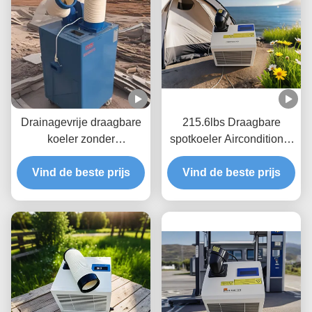
Drainagevrije draagbare
215.6lbs Draagbare
koeler zonder
spotkoeler Airconditioner
waterreservoir 5 ton
commercieel
Vind de beste prijs
koeler
Vind de beste prijs
Energiebesparing