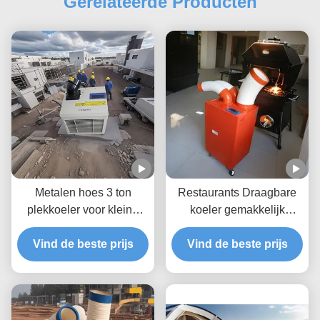
Gerelateerde Producten
Metalen hoes 3 ton
Restaurants Draagbare
plekkoeler voor kleine
koeler gemakkelijk
kantoren met hoge
schoon te maken en te
temperatuur werking
Vind de beste prijs
Vind de beste prijs
installeren
tolerant