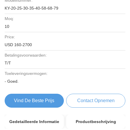
Modelnummer:
KY-20-25-30-35-40-58-68-79
Moq:
10
Price:
USD 160-2700
Betalingsvoorwaarden:
T/T
Toeleveringsvermogen:
- Goed.
Vind De Beste Prijs
Contact Opnemen
Gedetailleerde Informatie
Productbeschrijving