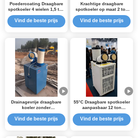
Poedercoating Draagbare
Krachtige draagbare
spotkoeler 4 wielen 1,5 ton
spotkoeler op maat 2 ton
spotkoeler voor industriële
spotkoeler voor
koeling
woonkamer
Vind de beste prijs
Vind de beste prijs
Drainagevrije draagbare
55°C Draagbare spotkoeler
koeler zonder
aanpasbaar 12 ton
waterreservoir 5 ton koeler
spotkoeler krachtig
Vind de beste prijs
Vind de beste prijs