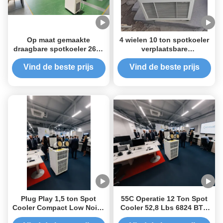
Op maat gemaakte
4 wielen 10 ton spotkoeler
draagbare spotkoeler 2625
verplaatsbare
nominale kracht 10 ton
corrosiebestendigheid
spotkoeler energie-
laag geluid
Vind de beste prijs
Vind de beste prijs
efficiëntie
Plug Play 1,5 ton Spot
55C Operatie 12 Ton Spot
Cooler Compact Low Noise
Cooler 52,8 Lbs 6824 BTU
Operation Voor
Spot Cooler Ac Op maat