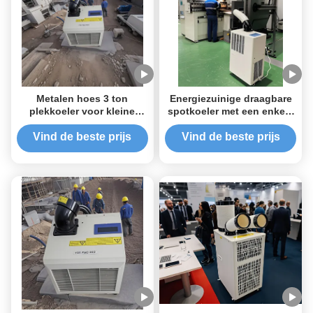
Metalen hoes 3 ton
Energiezuinige draagbare
plekkoeler voor kleine
spotkoeler met een enkele
kantoren met hoge
slang 1 ton spotkoeler
temperatuur werking
voor de winkel
Vind de beste prijs
Vind de beste prijs
tolerant