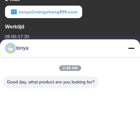
tonya@mingsheng899.com
Werktijd
08:00-17:30
tonya
Ons adres
Bedrijfsadres
2:48 AM
Eén van Nee.2, Wende Fourth Street, High-tech Industrial
Development District, Zhaoqing
Good day, what product are you looking for?
Fabrieksadres
Eén van Nee.2, Wende Fourth Street, High-tech Industrial
Development District, Zhaoqing
Telefoon
86-199-27585044