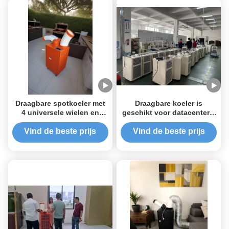
Draagbare spotkoeler met
Draagbare koeler is
4 universele wielen en
geschikt voor datacenters,
optionele timer in
tijdelijke werkplekken in de
levendige oranje kleur
open lucht, bouwterreinen
Vind de beste prijs
Vind de beste prijs