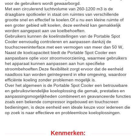
voor de gebruikers wordt gewaarborgd.
Met een circulerend luchtvolume van 260-1200 m3 is de
draagbare spotkoeler in staat om ruimtes van verschillende
grootte snel en effectief te koelen.Of u nu een kleine ruimte of
een groter gebied wilt koelen, deze eenheid kan gemakkelijk
worden aangepast aan uw koelbehoeften.
Gebruikers kunnen de koelinstellingen van de Portable Spot
Cooler eenvoudig controleren en aanpassen dankzij de
touchscreeninterface.met een vermogen van meer dan 50 W,.
Naast de koelcapaciteit biedt de Portable Spot Cooler een
aanpasbare optie voor stroomvoorziening, waarmee gebruikers
het apparaat kunnen aanpassen aan hun specifieke
stroombehoeften.Deze flexibiliteit zorgt ervoor dat de eenheid
naadloos kan worden geïntegreerd in elke omgeving, waardoor
efficiënte koeling zonder problemen mogelijk is.
Over het algemeen is de Portable Spot Cooler een betrouwbare
en gebruiksvriendelijke koeloplossing die gemak, prestaties en
aanpassingsmogelijkheden combineert.en geavanceerde functies
zoals een bekende compressor ingebouwd en touchscreen
bedieningen, is deze eenheid een ideale keuze voor iedereen die
op zoek is naar effectieve en probleemloze koeloplossingen.
Kenmerken: