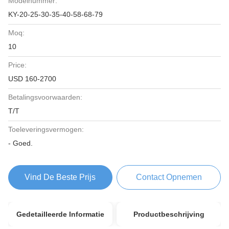
Modelnummer:
KY-20-25-30-35-40-58-68-79
Moq:
10
Price:
USD 160-2700
Betalingsvoorwaarden:
T/T
Toeleveringsvermogen:
- Goed.
Vind De Beste Prijs
Contact Opnemen
Gedetailleerde Informatie
Productbeschrijving