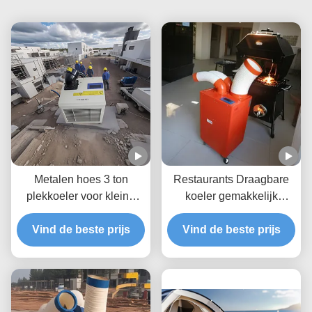
Metalen hoes 3 ton
Restaurants Draagbare
plekkoeler voor kleine
koeler gemakkelijk
kantoren met hoge
schoon te maken en te
temperatuur werking
Vind de beste prijs
Vind de beste prijs
installeren
tolerant