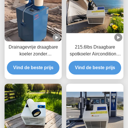
Drainagevrije draagbare
215.6lbs Draagbare
koeler zonder
spotkoeler Airconditioner
waterreservoir 5 ton
commercieel
Vind de beste prijs
koeler
Vind de beste prijs
Energiebesparing