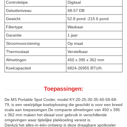
Controletipe
Digitaal
Geluidsniveau
48-57 DB
Gewicht
52.8 pond -215.6 pond
Filtertype
Wasbaar
Garantie
1 jaar
Stroomvoorziening
Op maat
Thermostaat
Verstelbaar
Afmetingen
450 x 395 x 362 mm
Koelcapaciteit
6824-26955 BTU/h
Toepassingen:
De MS Portable Spot Cooler, model KY-20-25-30-35-40-58-68-
79, is een veelzijdige koeloplossing die geschikt is voor een breed
scala aan toepassingen.De compacte afmetingen van 450 x 395
x 362 mm maken het ideaal voor gebruik in verschillende
omgevingen waar tijdelijke plekkoeling vereist is.
Dankzij het alles-in-één-ontwerp is deze draagbare spotkoeler