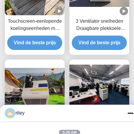
Touchscreen-eenlopende
3 Ventilator snelheden
koelingseenheden met
Draagbare plekkoeler
verdampt condenswater
Beige enkele slang uitlaat
Vind de beste prijs
Commerciële plekkoelers
Vind de beste prijs
riley
4 universele wielen
55C Operatie 12 Ton Spot
5:28 AM