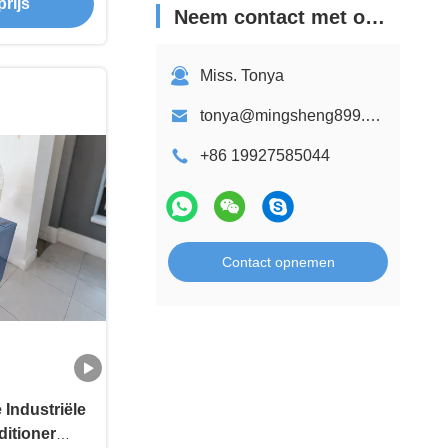
rijs
Neem contact met ons op
Miss. Tonya
tonya@mingsheng899.com
+86 19927585044
Contact opnemen
e Industriële
itioner