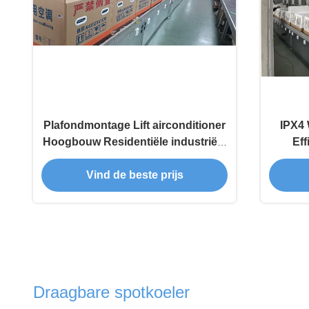
Plafondmontage Lift airconditioner
IPX4 
Hoogbouw Residentiële industriële
Eff
airconditioner
ho
Vind de beste prijs
Draagbare spotkoeler