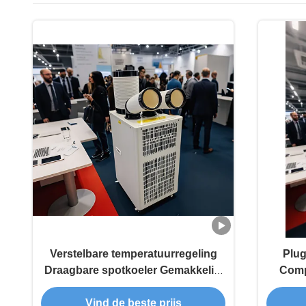
Verstelbare temperatuurregeling
Plug
Draagbare spotkoeler Gemakkelijk
Comp
onderhoud 1 ton spotkoeler
Vo
Vind de beste prijs