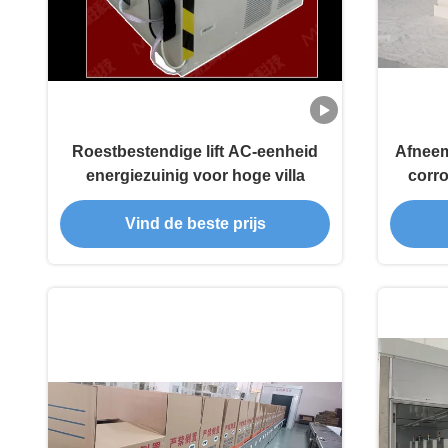
Roestbestendige lift AC-eenheid
Afneem
energiezuinig voor hoge villa
corro
Vind de beste prijs