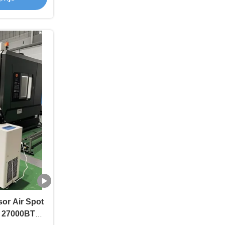
or Air Spot
t 27000BTU