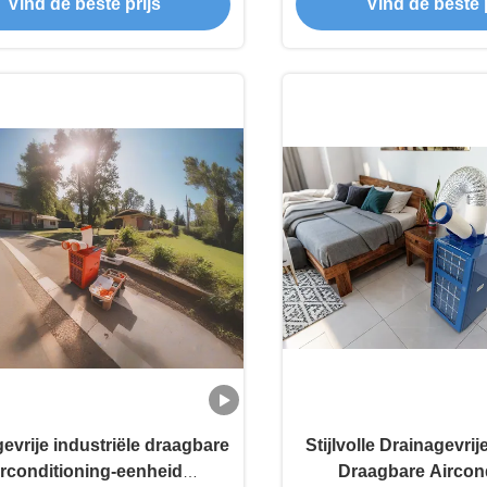
Vind de beste prijs
Vind de beste p
evrije industriële draagbare
Stijlvolle Drainagevrij
irconditioning-eenheid
Draagbare Aircond