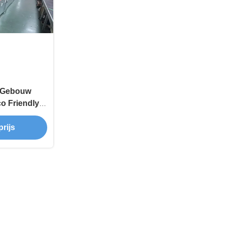
 Gebouw
co Friendly
ditioner
rijs