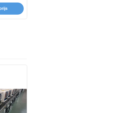
rming
rijs