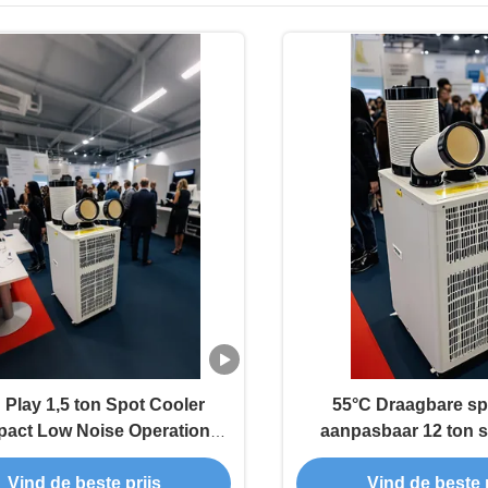
 Play 1,5 ton Spot Cooler
55°C Draagbare sp
act Low Noise Operation
aanpasbaar 12 ton s
or commerciële ruimtes
krachtig
Vind de beste prijs
Vind de beste p