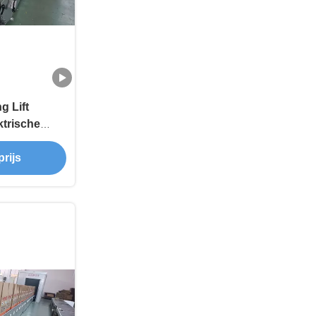
g Lift
ktrische
rciële
er
rijs