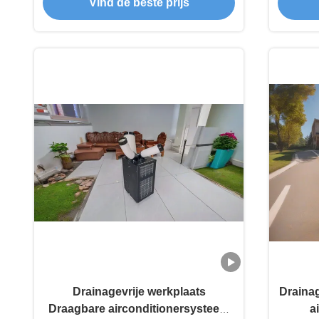
Vind de beste prijs
Drainagevrije werkplaats
Drainag
Draagbare airconditionersysteem
a