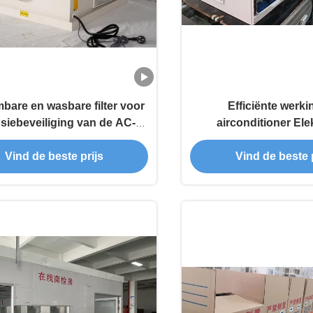
bare en wasbare filter voor
Efficiënte werkin
siebeveiliging van de AC-
airconditioner Ele
eenheid van de lift
besturing Comme
aircondition
Vind de beste prijs
Vind de beste p