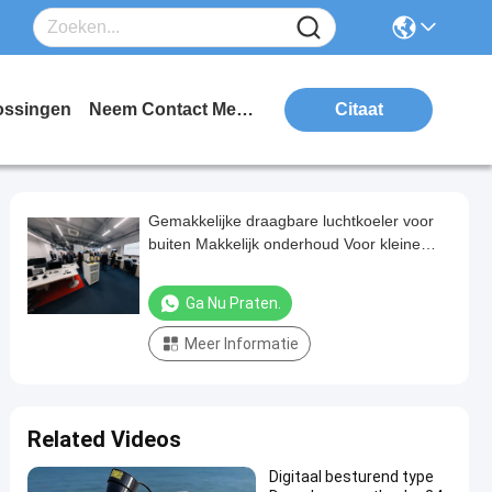
ossingen
Neem Contact Met Ons Op
Citaat
Gemakkelijke draagbare luchtkoeler voor
buiten Makkelijk onderhoud Voor kleine
kantoren
Ga Nu Praten.
Meer Informatie
Related Videos
Digitaal besturend type