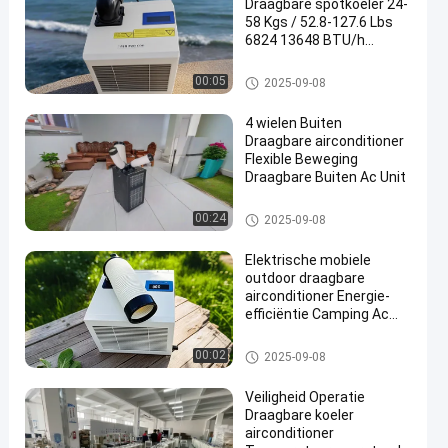
Draagbare spotkoeler 24-
58 Kgs / 52.8-127.6 Lbs
6824 13648 BTU/h
Koelcapaciteit voor
industriële
Draagbare spotkoeler
00:05
2025-09-08
4 wielen Buiten
Draagbare airconditioner
Flexible Beweging
Draagbare Buiten Ac Unit
Draagbare airconditioner voor
00:24
2025-09-08
buiten
Elektrische mobiele
outdoor draagbare
airconditioner Energie-
efficiëntie Camping Ac
koeler
Draagbare airconditioner voor
00:02
2025-09-08
buiten
Veiligheid Operatie
Draagbare koeler
airconditioner