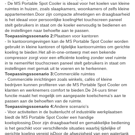
- De MS Portable Spot Cooler is ideaal voor het koelen van kleine
ruimtes in huizen, zoals slaapkamers, woonkamers of zelfs kleine
appartementen.Door zijn compacte afmetingen en draagbaarheid
is het ideaal voor persoonlijke koelingHet touchscreen paneel
stelt gebruikers in staat om de koeler eenvoudig te bedienen en
de instellingen naar behoefte aan te passen.
Toepassingsscenario 2:
Plaatsen voor kantoren
- In kantooromgevingen kan de MS Portable Spot Cooler worden
gebruikt in kleine kantoren of tijdelijke kantoorruimtes om gerichte
koeling te bieden.Het all-in-one-ontwerp met een bekende
compressor zorgt voor een efficiënte koeling zonder veel ruimte
in te nemenHet touchscreen paneel stelt gebruikers in staat om
instellingen met gemak uit te voeren en te herkennen.
Toepassingsscenario 3:
Commerciële ruimtes
- Commerciële inrichtingen zoals winkels, cafés of kleine
bedrijven kunnen profiteren van de MS Portable Spot Cooler om
klanten en werknemers comfort te bieden.De 24-uurs timer
functie maakt het mogelijk om aangepaste koelschema's aan te
passen aan de behoeften van de ruimte.
Toepassingsscenario 4:
Andere scenario's
- Voor activiteiten in de buitenlucht of industriële werkplaatsen
biedt de MS Portable Spot Cooler een handige
koeloplossing.Door zijn draagbaarheid en gemakkelijke bediening
is het geschikt voor verschillende situaties waarbij tijdelijke of
gerichte koeling vereist isDoor de afwezigheid van een watertank