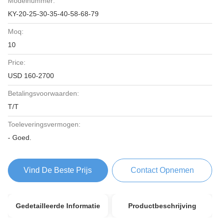
Modelnummer:
KY-20-25-30-35-40-58-68-79
Moq:
10
Price:
USD 160-2700
Betalingsvoorwaarden:
T/T
Toeleveringsvermogen:
- Goed.
Vind De Beste Prijs
Contact Opnemen
Gedetailleerde Informatie
Productbeschrijving