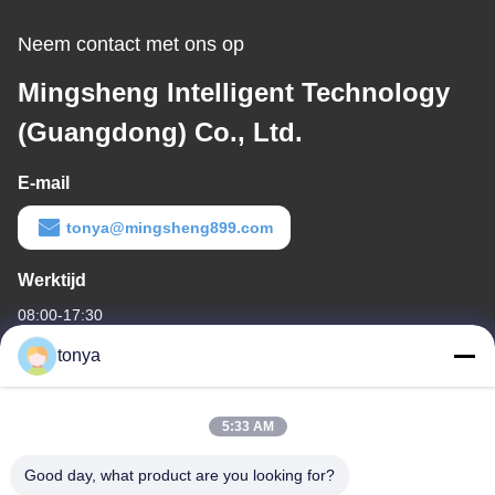
Neem contact met ons op
Mingsheng Intelligent Technology
(Guangdong) Co., Ltd.
E-mail
tonya@mingsheng899.com
Werktijd
08:00-17:30
tonya
Ons adres
Bedrijfsadres
5:33 AM
Eén van Nee.2, Wende Fourth Street, High-tech Industrial
Development District, Zhaoqing
Good day, what product are you looking for?