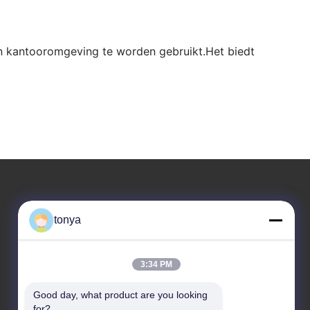
en kantooromgeving te worden gebruikt.Het biedt
Ons adres
tonya
Bedrijfsadres
Eén van Nee.2, Wende Fourth Street, High-tech
3:34 PM
Industrial Development District, Zhaoqing
Good day, what product are you looking 
Fabrieksadres
for?