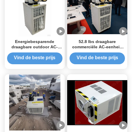
Energiebesparende
52.8 lbs draagbare
draagbare outdoor AC-
commerciële AC-eenheid
eenheid, lage
met een hoge
geluidscorrosiebestendigheid
warmteoverdracht met een
Vind de beste prijs
Vind de beste prijs
metalen hoes