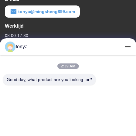
tonya@mingsheng899.com
Werktijd
08:00-17:30
tonya
Ons adres
Bedrijfsadres
2:39 AM
Eén van Nee.2, Wende Fourth Street, High-tech Industrial
Development District, Zhaoqing
Good day, what product are you looking for?
Fabrieksadres
Eén van Nee.2, Wende Fourth Street, High-tech Industrial
Development District, Zhaoqing
Telefoon
86-199-27585044