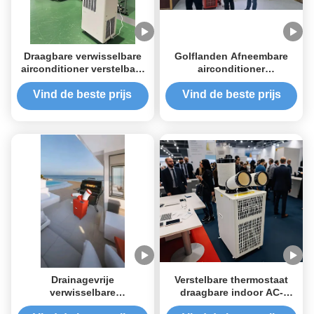
Draagbare verwisselbare
Golflanden Afneembare
airconditioner verstelbare
airconditioner
thermostaat verwisselbare
Touchscreen Afneembare
AC-eenheid
AC-eenheid
Vind de beste prijs
Vind de beste prijs
Drainagevrije
Verstelbare thermostaat
verwisselbare
draagbare indoor AC-
airconditioner all in one
eenheid op maat voor