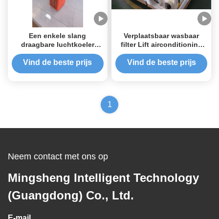
Een enkele slang
Verplaatsbaar wasbaar
draagbare luchtkoeler
filter Lift airconditioning
veelzijdig en efficiënt voor
voor hoogbouw
wisselstroomtoevoer
Vind de beste prijs
Vind de beste prijs
1
Neem contact met ons op
Mingsheng Intelligent Technology
(Guangdong) Co., Ltd.
E-mail