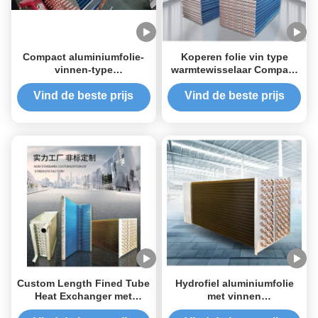
Compact aluminiumfolie-
Koperen folie vin type
vinnen-type
warmtewisselaar Compact
warmtewisselaar hoge
ontwerp Gemakkelijk
snelheid vinnenbuis
onderhoud
Vind de beste prijs
Vind de beste prijs
verdamper
Custom Length Fined Tube
Hydrofiel aluminiumfolie
Heat Exchanger met
met vinnen
antieke koperen folie
warmtewisselaar