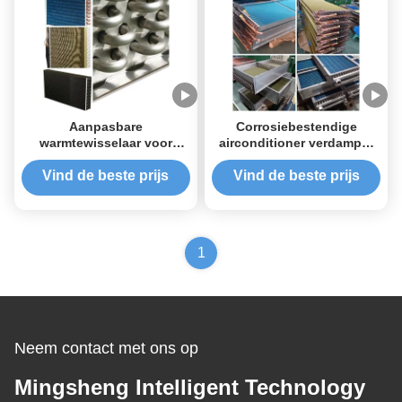
Aanpasbare
Corrosiebestendige
warmtewisselaar voor
airconditioner verdamper
verschillende industrieën
Weerbestendige
scharnierbuis verdamper
Vind de beste prijs
Vind de beste prijs
1
Neem contact met ons op
Mingsheng Intelligent Technology