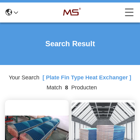
Search Result
Your Search
[ Plate Fin Type Heat Exchanger ]
Match
8
Producten