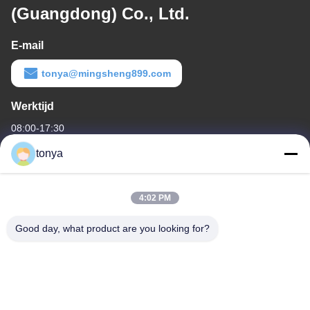
(Guangdong) Co., Ltd.
E-mail
tonya@mingsheng899.com
Werktijd
08:00-17:30
tonya
Ons adres
Bedrijfsadres
4:02 PM
Eén van Nee.2, Wende Fourth Street, High-tech Industrial
Development District, Zhaoqing
Good day, what product are you looking for?
Fabrieksadres
Eén van Nee.2, Wende Fourth Street, High-tech Industrial
Development District, Zhaoqing
Telefoon