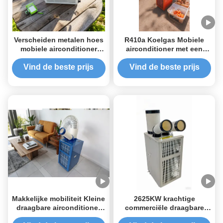
Verscheiden metalen hoes
R410a Koelgas Mobiele
mobiele airconditioner
airconditioner met een
poedercoating drainage
enkele slang
vrij
Vind de beste prijs
Vind de beste prijs
Makkelijke mobiliteit Kleine
2625KW krachtige
draagbare airconditioner
commerciële draagbare
poedercoating 680kw
airconditioner mini ac unit