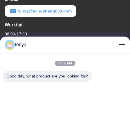
tonya@mingsheng899.com
Werktijd
08:00-17:30
tonya
Ons adres
Bedrijfsadres
7:09 AM
Eén van Nee.2, Wende Fourth Street, High-tech Industrial
Development District, Zhaoqing
Good day, what product are you looking for?
Fabrieksadres
Eén van Nee.2, Wende Fourth Street, High-tech Industrial
Development District, Zhaoqing
Telefoon
86-199-27585044