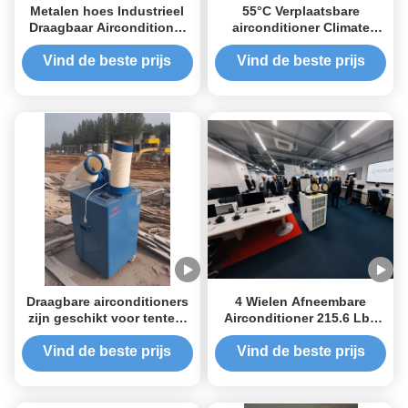
Metalen hoes Industrieel
55°C Verplaatsbare
Draagbaar Airconditioner
airconditioner Climate
Energie-efficiëntie
Control Verplaatsbare AC-
Draagbare airconditioning
eenheid
Vind de beste prijs
Vind de beste prijs
Draagbare airconditioners
4 Wielen Afneembare
zijn geschikt voor tenten,
Airconditioner 215.6 Lbs
tijdelijke kantoren, huizen
Afneembare Airconditioner
en dergelijke
Hoog Efficiënt
Vind de beste prijs
Vind de beste prijs