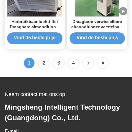
Herbruikbaar luchtfilter
Draagbare verwisselbare
Draagbare airconditioner
airconditioner verstelbare
Zwart 2625W Draagbare
thermostaat verwisselbare
kamer airconditioner
AC-eenheid
Vind de beste prijs
Vind de beste prijs
1
2
3
4
Neem contact met ons op
Mingsheng Intelligent Technology
(Guangdong) Co., Ltd.
E-mail